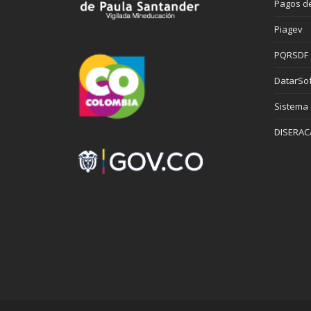
Pagos de
Piagev
PQRSDF
DatarSof
Sistema
DISERAC