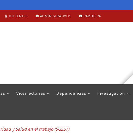
DOCENTES
ADMINISTRATIVOS
PARTICIPA
mas
Vicerrectorias
Dependencias
Investigación
idad y Salud en el trabajo (SGSST)