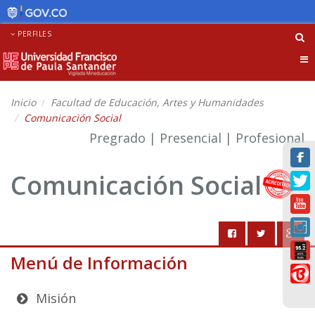
PERFILES
Tog
nav
Inicio
Facultad de Educación, Artes y Humanidades
Comunicación Social
Pregrado | Presencial | Profesional
Comunicación Social
Menú de Información
Misión