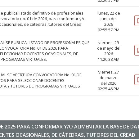
02:26:57 PM
se publica listado definitivo de profesionales
lunes, 22 de
nvocatoria no. 01 de 2026, para conformar y/o
junio del
ocasionales, de cátedras, tutores del Cread
2026
02:55:57 PM
 CUAL SE PUBLICA LISTADO DE PROFESIONALES QUE
viernes, 29
CONVOCATORIA No. 01 DE 2026 PARA
de mayo del
SELECCIONAR DOCENTES OCASIONALES, DE
2026
E PROGRAMAS VIRTUALES.
11:20:38 AM
viernes, 27
A CUAL SE APERTURA CONVOCATORIA No. 01 DE
de marzo
ATOS PARA SELECCIONAR DOCENTES
del 2026
CUTA Y TUTORES DE PROGRAMAS VIRTUALES
02:25:46 PM
DE 2025 PARA CONFORMAR Y/O ALIMENTAR LA BASE DE DA
ENTES OCASIONALES, DE CÁTEDRAS, TUTORES DEL CREAD