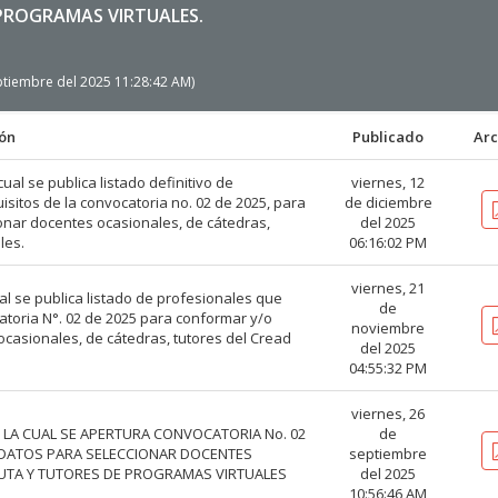
PROGRAMAS VIRTUALES.
eptiembre del 2025 11:28:42 AM)
ión
Publicado
Arc
ual se publica listado definitivo de
viernes, 12
sitos de la convocatoria no. 02 de 2025, para
de diciembre
onar docentes ocasionales, de cátedras,
del 2025
les.
06:16:02 PM
viernes, 21
al se publica listado de profesionales que
de
atoria N°. 02 de 2025 para conformar y/o
noviembre
ocasionales, de cátedras, tutores del Cread
del 2025
04:55:32 PM
viernes, 26
OR LA CUAL SE APERTURA CONVOCATORIA No. 02
de
 DATOS PARA SELECCIONAR DOCENTES
septiembre
CUTA Y TUTORES DE PROGRAMAS VIRTUALES
del 2025
10:56:46 AM