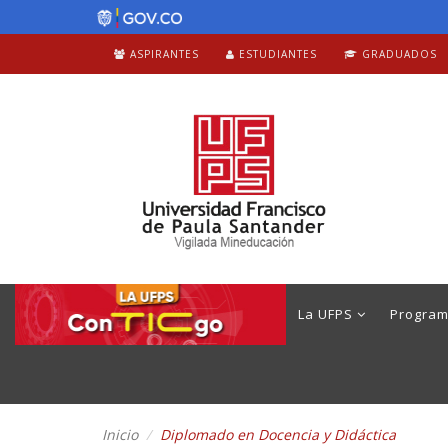
ASPIRANTES
ESTUDIANTES
GRADUADOS
La UFPS
Progra
Inicio
Diplomado en Docencia y Didáctica