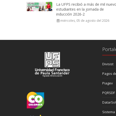
La UFPS recibió a más de mil nuev
estudiantes en la jornada de
inducción 2026-2
miércoles, 05 de agosto del 2026
Portal
Divisist
Pagos de
Piagev
PQRSDF
DatarSof
Sistema