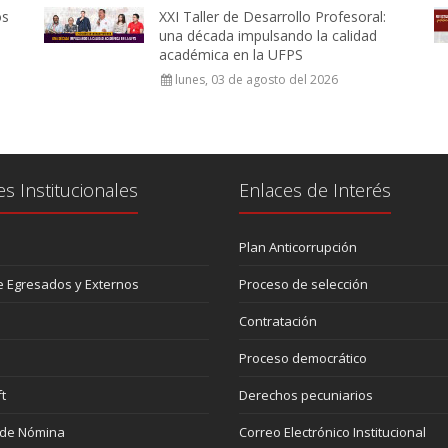
os
XXI Taller de Desarrollo Profesoral:
una década impulsando la calidad
académica en la UFPS
lunes, 03 de agosto del 2026
es Institucionales
Enlaces de Interés
Plan Anticorrupción
 Egresados y Externos
Proceso de selección
Contratación
Proceso democrático
t
Derechos pecuniarios
 de Nómina
Correo Electrónico Institucional