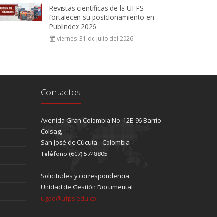
Revistas científicas de la UFPS
fortalecen su posicionamiento en
Publindex 2026
viernes, 31 de julio del 2026
Contactos
Avenida Gran Colombia No. 12E-96 Barrio
Colsag,
San José de Cúcuta - Colombia
Teléfono (607) 5748805
Solicitudes y correspondencia
Unidad de Gestión Documental
ugad@ufps.edu.co