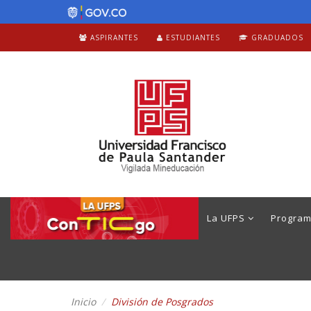
ASPIRANTES
ESTUDIANTES
GRADUADOS
La UFPS
Progra
Inicio
División de Posgrados