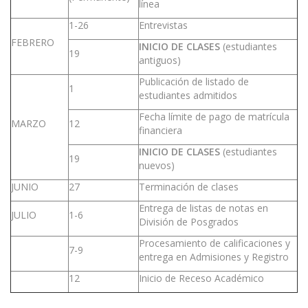
línea
1-26
Entrevistas
FEBRERO
INICIO DE CLASES
(estudiantes
19
antiguos)
Publicación de listado de
1
estudiantes admitidos
Fecha límite de pago de matrícula
MARZO
12
financiera
INICIO DE CLASES
(estudiantes
19
nuevos)
JUNIO
27
Terminación de clases
Entrega de listas de notas en
JULIO
1-6
División de Posgrados
Procesamiento de calificaciones y
7-9
entrega en Admisiones y Registro
12
Inicio de Receso Académico