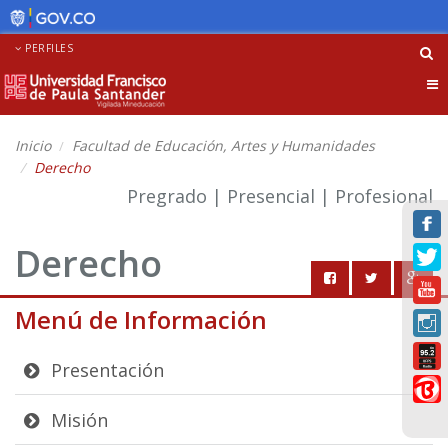
PERFILES
Tog
nav
Inicio
Facultad de Educación, Artes y Humanidades
Derecho
Pregrado | Presencial | Profesional
Derecho
Menú de Información
Presentación
Misión