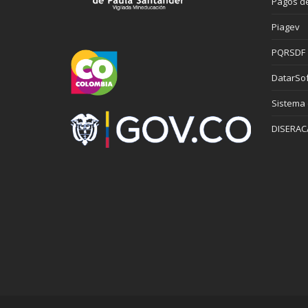
Pagos de
Piagev
PQRSDF
DatarSof
Sistema
DISERAC