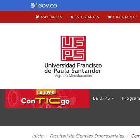
ASPIRANTES
ESTUDIANTES
GRADUADOS
La UFPS
Progra
Inicio
Facultad de Ciencias Empresariales
Come