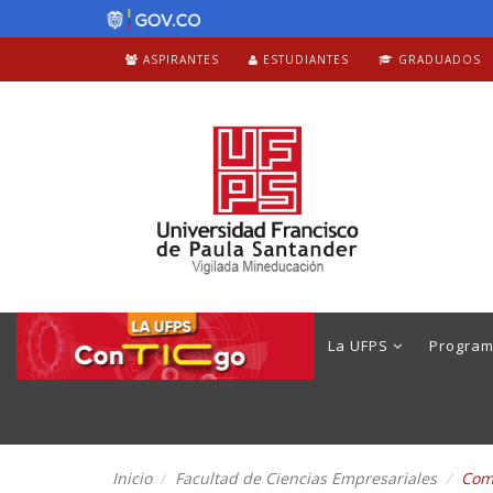
ASPIRANTES
ESTUDIANTES
GRADUADOS
La UFPS
Progra
Inicio
Facultad de Ciencias Empresariales
Come