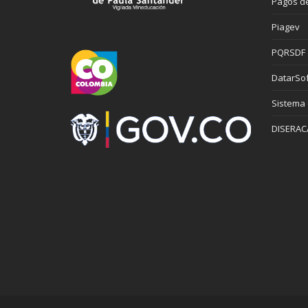
Pagos de
Piagev
PQRSDF
DatarSof
Sistema
DISERAC