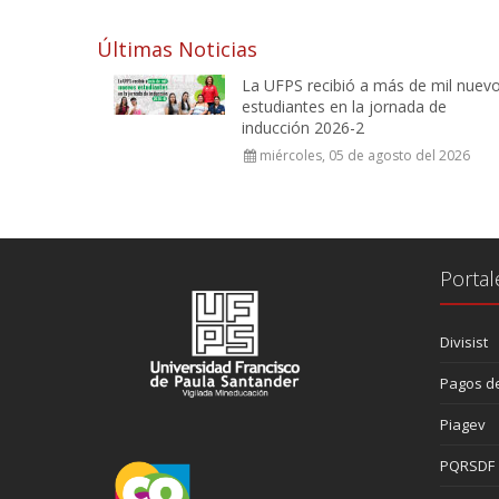
Últimas Noticias
La UFPS recibió a más de mil nuev
estudiantes en la jornada de
inducción 2026-2
miércoles, 05 de agosto del 2026
Portal
Divisist
Pagos de
Piagev
PQRSDF