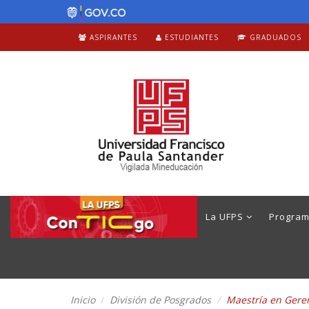
ASPIRANTES
ESTUDIANTES
GRADUADOS
La UFPS
Progra
Inicio
División de Posgrados
Maestría en Gere