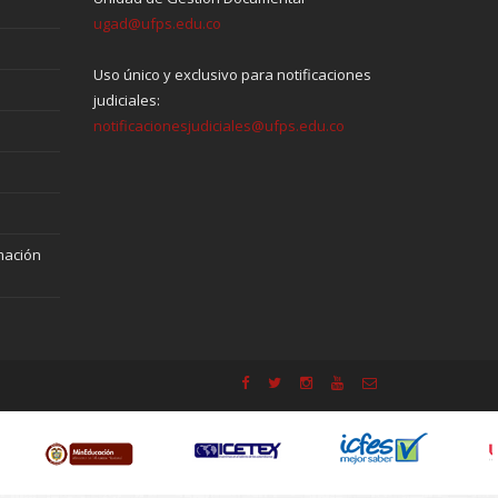
ugad@ufps.edu.co
Uso único y exclusivo para notificaciones
judiciales:
notificacionesjudiciales@ufps.edu.co
mación