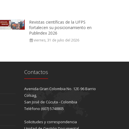
Revistas científicas de la UFPS
fortalecen su posicionamiento en
Publindex 2026
viernes, 31 de julio del 2026
Contactos
Avenida Gran Colombia No. 12E-96 Barrio
Colsag,
San José de Cúcuta - Colombia
Teléfono (607) 5748805
Solicitudes y correspondencia
Unidad de Gestión Documental