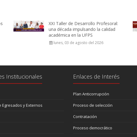
os
XXI Taller de Desarrollo Profesoral:
una década impulsando la calidad
académica en la UFPS
lunes, 03 de agosto del 2026
es Institucionales
Enlaces de Interés
Plan Anticorrupción
 Egresados y Externos
Proceso de selección
Contratación
Proceso democrático