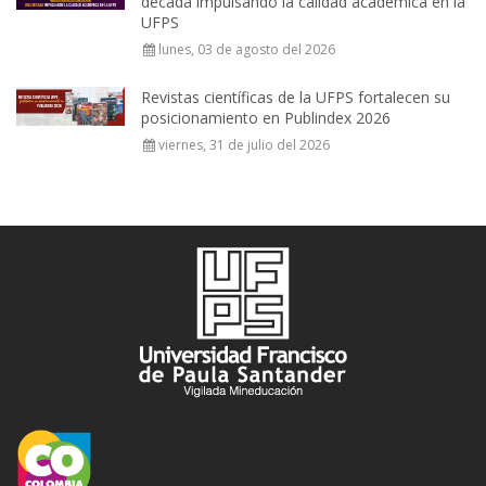
década impulsando la calidad académica en la
UFPS
lunes, 03 de agosto del 2026
Revistas científicas de la UFPS fortalecen su
posicionamiento en Publindex 2026
viernes, 31 de julio del 2026