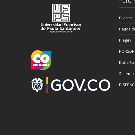
Portal
Divisist
Pagos de
Piagev
PQRSDF
DatarSof
Sistema
DISERAC