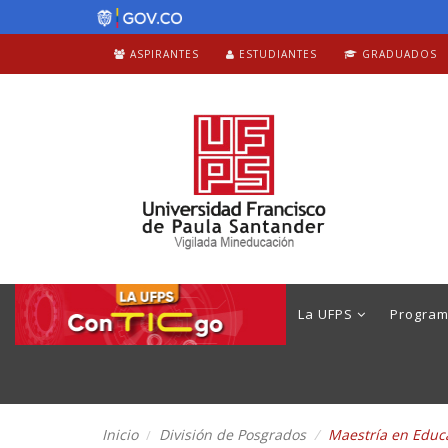
ASPIRANTES
ESTUDIANTES
GRADUADOS
La UFPS
Progra
Inicio
División de Posgrados
Maestría en Educ