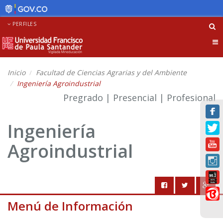
PERFILES
Tog
nav
Inicio
Facultad de Ciencias Agrarias y del Ambiente
Ingeniería Agroindustrial
Pregrado | Presencial | Profesional
Ingeniería
Agroindustrial
Menú de Información