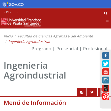
PERFILES
Tog
nav
Inicio
Facultad de Ciencias Agrarias y del Ambiente
Ingeniería Agroindustrial
Pregrado | Presencial | Profesional
Ingeniería
Agroindustrial
Menú de Información