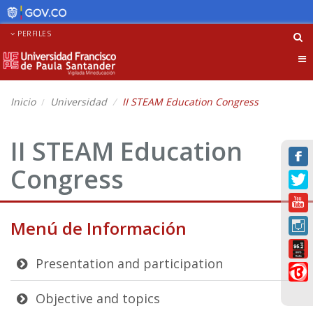
PERFILES
Tog
nav
Inicio
Universidad
II STEAM Education Congress
II STEAM Education
Congress
Menú de Información
Presentation and participation
Objective and topics