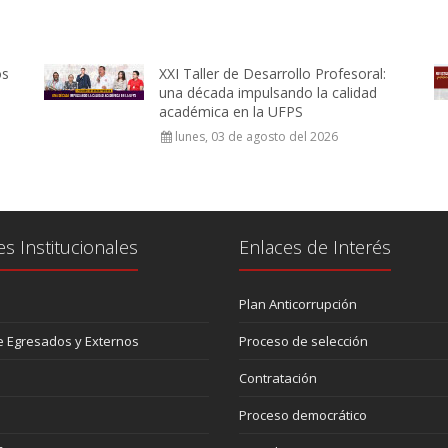
os
XXI Taller de Desarrollo Profesoral:
una década impulsando la calidad
académica en la UFPS
lunes, 03 de agosto del 2026
es Institucionales
Enlaces de Interés
Plan Anticorrupción
 Egresados y Externos
Proceso de selección
Contratación
Proceso democrático