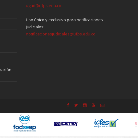
ugad@ufps.edu.co
Uso único y exclusivo para notificaciones
judiciales:
notificacionesjudiciales@ufps.edu.co
mación