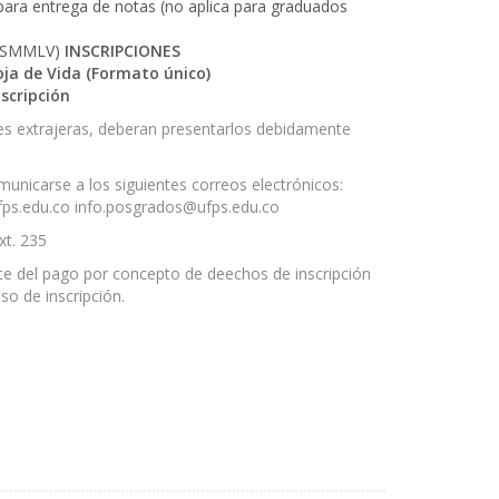
ara entrega de notas (no aplica para graduados
% SMMLV)
INSCRIPCIONES
oja de Vida (Formato único)
scripción
es extrajeras, deberan presentarlos debidamente
municarse a los siguientes correos electrónicos:
fps.edu.co info.posgrados@ufps.edu.co
xt. 235
te del pago por concepto de deechos de inscripción
eso de inscripción.