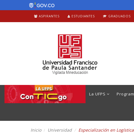
ASPIRANTES
ESTUDIANTES
GRADUADOS
La UFPS
Progra
Inicio
Universidad
Especialización en Logístic