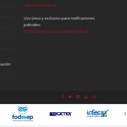
ugad@ufps.edu.co
Uso único y exclusivo para notificaciones
judiciales:
notificacionesjudiciales@ufps.edu.co
mación