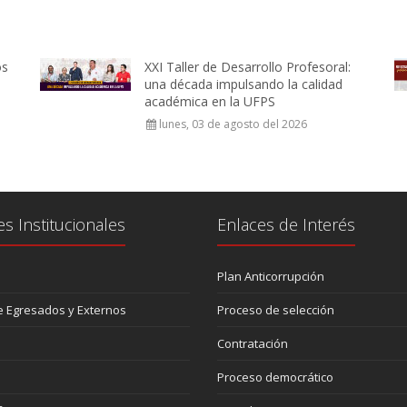
os
XXI Taller de Desarrollo Profesoral:
una década impulsando la calidad
académica en la UFPS
lunes, 03 de agosto del 2026
es Institucionales
Enlaces de Interés
Plan Anticorrupción
 Egresados y Externos
Proceso de selección
Contratación
Proceso democrático