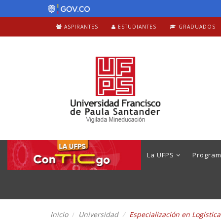
ASPIRANTES
ESTUDIANTES
GRADUADOS
La UFPS
Progra
Inicio
Universidad
Especialización en Logístic