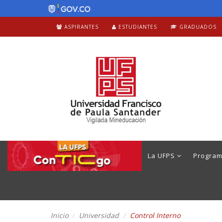
ASPIRANTES
ESTUDIANTES
GRADUADOS
La UFPS
Progra
Inicio
Universidad
Control Interno