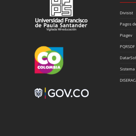
Divisist
Pagos de
Piagev
PQRSDF
DatarSof
Sistema
DISERAC