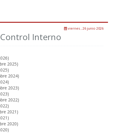
viernes , 26 junio 2026
Control Interno
2026)
mbre 2025)
2025)
mbre 2024)
2024)
mbre 2023)
2023)
mbre 2022)
2022)
mbre 2021)
2021)
mbre 2020)
2020)