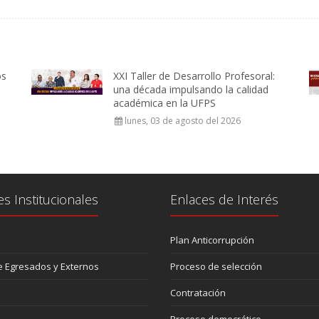
os
XXI Taller de Desarrollo Profesoral:
una década impulsando la calidad
académica en la UFPS
lunes, 03 de agosto del 2026
es Institucionales
Enlaces de Interés
Plan Anticorrupción
 Egresados y Externos
Proceso de selección
Contratación
Proceso democrático