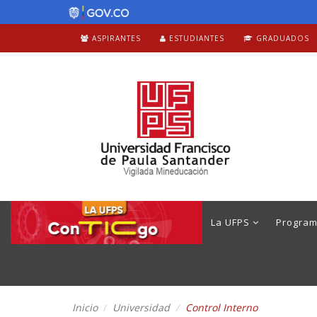
ASPIRANTES
ESTUDIANTES
GRADUADOS
La UFPS
Progra
Inicio
Universidad
Control Interno