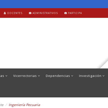
DOCENTES
ADMINISTRATIVOS
PARTICIPA
mas
Vicerrectorias
Dependencias
Investigación
nte
Ingeniería Pecuaria