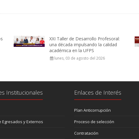
os
XXI Taller de Desarrollo Profesoral:
una década impulsando la calidad
académica en la UFPS
lunes, 03 de agosto del 2026
es Institucionales
Enlaces de Interés
Plan Anticorrupción
 Egresados y Externos
Proceso de selección
Contratación