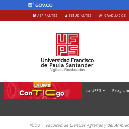
ASPIRANTES
ESTUDIANTES
GRADUADOS
La UFPS
Progra
Inicio
Facultad de Ciencias Agrarias y del Ambie