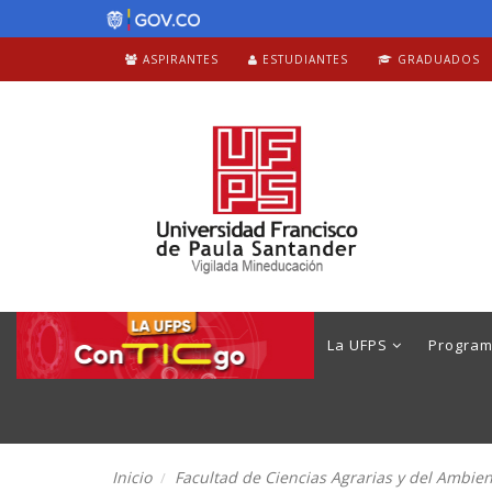
ASPIRANTES
ESTUDIANTES
GRADUADOS
La UFPS
Progra
Inicio
Facultad de Ciencias Agrarias y del Ambie