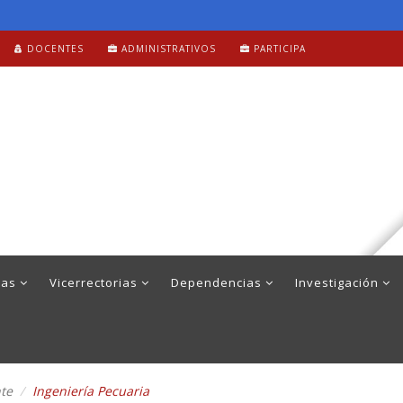
DOCENTES
ADMINISTRATIVOS
PARTICIPA
mas
Vicerrectorias
Dependencias
Investigación
nte
Ingeniería Pecuaria