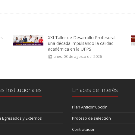
os
XXI Taller de Desarrollo Profesoral:
una década impulsando la calidad
académica en la UFPS
lunes, 03 de agosto del 2026
es Institucionales
Enlaces de Interés
Plan Anticorrupción
 Egresados y Externos
Proceso de selección
Contratación