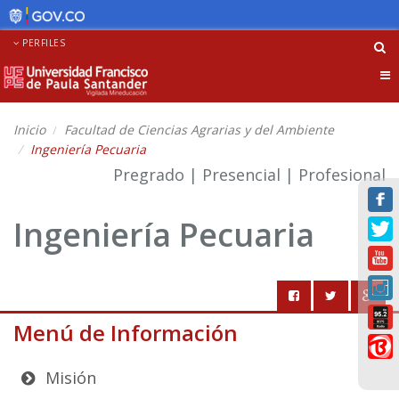
PERFILES
Tog
nav
Inicio
Facultad de Ciencias Agrarias y del Ambiente
Ingeniería Pecuaria
Pregrado | Presencial | Profesional
Ingeniería Pecuaria
Menú de Información
Misión