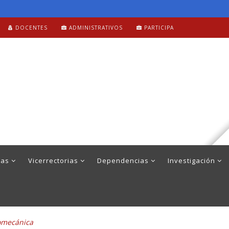
DOCENTES
ADMINISTRATIVOS
PARTICIPA
mas
Vicerrectorias
Dependencias
Investigación
romecánica