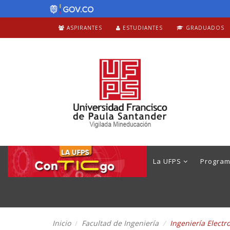
ASPIRANTES
ESTUDIANTES
GRADUADOS
La UFPS
Progra
Inicio
Facultad de Ingeniería
Ingeniería Elect