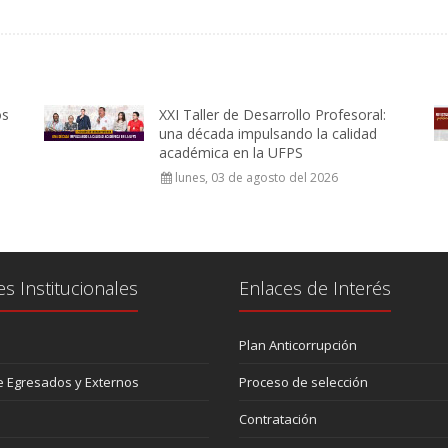
os
XXI Taller de Desarrollo Profesoral:
una década impulsando la calidad
académica en la UFPS
lunes, 03 de agosto del 2026
es Institucionales
Enlaces de Interés
Plan Anticorrupción
 Egresados y Externos
Proceso de selección
Contratación