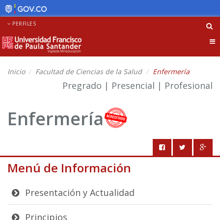
PERFILES
Tog
nav
Inicio
Facultad de Ciencias de la Salud
Enfermería
Pregrado | Presencial | Profesional
Enfermería
Menú de Información
Presentación y Actualidad
Principios