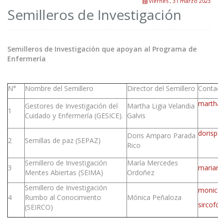
viernes , 31 marzo 2023
Semilleros de Investigación
Semilleros de Investigación que apoyan al Programa de
Enfermería
N°
Nombre del Semillero
Director del Semillero
Conta
marth
Gestores de Investigación del
Martha Ligia Velandia
1
Cuidado y Enfermería (GESICE).
Galvis
doris
Doris Amparo Parada
2
Semillas de paz (SEPAZ)
Rico
Semillero de Investigación
María Mercedes
3
maria
Mentes Abiertas (SEIMA)
Ordoñez
Semillero de Investigación
monic
4
Rumbo al Conocimiento
Mónica Peñaloza
sirco
(SEIRCO)