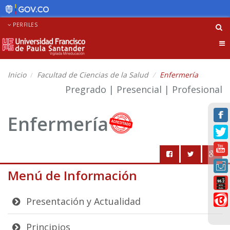
PERFILES
Tog
nav
Inicio
Facultad de Ciencias de la Salud
Enfermería
Pregrado | Presencial | Profesional
Enfermería
Menú de Información
Presentación y Actualidad
Principios