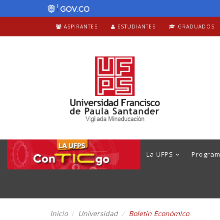
ASPIRANTES
ESTUDIANTES
GRADUADOS
La UFPS
Progra
Inicio
Universidad
Boletín Económico