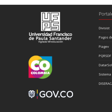
Portal
Divisist
Pagos de
Piagev
PQRSDF
DatarSof
Sistema
DISERAC