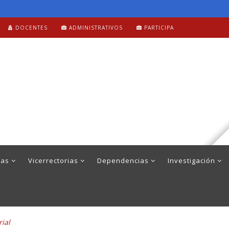
DOCENTES
ADMINISTRATIVOS
PARTICIPA
mas
Vicerrectorias
Dependencias
Investigación
rial