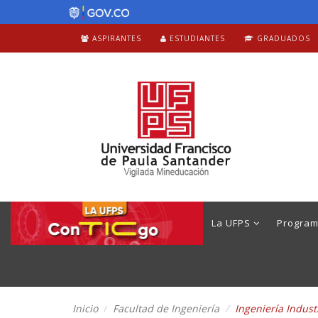
ASPIRANTES
ESTUDIANTES
GRADUADOS
La UFPS
Progra
Inicio
Facultad de Ingeniería
Ingeniería Indust