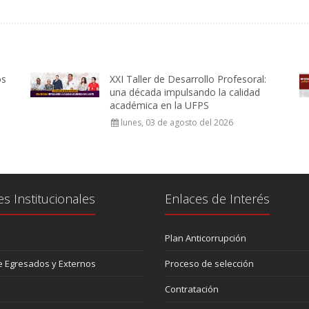
os
XXI Taller de Desarrollo Profesoral:
una década impulsando la calidad
académica en la UFPS
lunes, 03 de agosto del 2026
es Institucionales
Enlaces de Interés
Plan Anticorrupción
 Egresados y Externos
Proceso de selección
Contratación