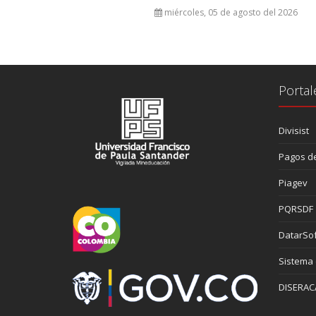
miércoles, 05 de agosto del 2026
Portal
Divisist
Pagos de
Piagev
PQRSDF
DatarSof
Sistema
DISERAC