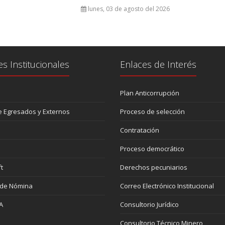
lunes, 03 de agosto del 2026
es Institucionales
Enlaces de Interés
Plan Anticorrupción
 Egresados y Externos
Proceso de selección
Contratación
Proceso democrático
t
Derechos pecuniarios
 de Nómina
Correo Electrónico Institucional
A
Consultorio Jurídico
Consultorio Técnico Minero