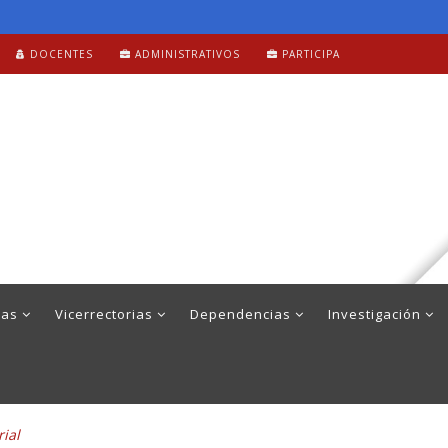
DOCENTES
ADMINISTRATIVOS
PARTICIPA
mas
Vicerrectorias
Dependencias
Investigación
rial