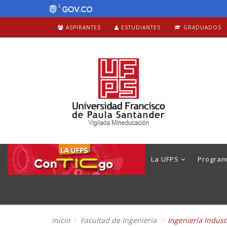
ASPIRANTES
ESTUDIANTES
GRADUADOS
La UFPS
Progra
Inicio
Facultad de Ingeniería
Ingeniería Indust