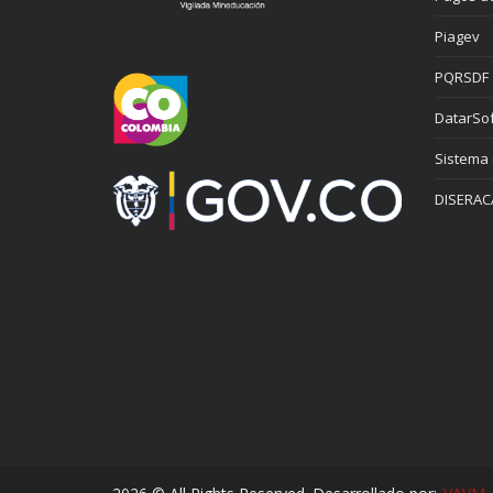
Piagev
PQRSDF
DatarSof
Sistema
DISERAC