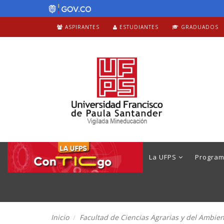
ASPIRANTES
ESTUDIANTES
GRADUADOS
La UFPS
Progra
Inicio
Facultad de Ciencias Agrarias y del Ambie