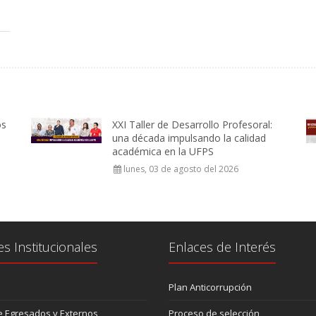
os
XXI Taller de Desarrollo Profesoral:
una década impulsando la calidad
académica en la UFPS
lunes, 03 de agosto del 2026
es Institucionales
Enlaces de Interés
Plan Anticorrupción
 Egresados y Externos
Proceso de selección