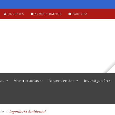
DOCENTES
ADMINISTRATIVOS
PARTICIPA
mas
Vicerrectorias
Dependencias
Investigación
nte
Ingeniería Ambiental