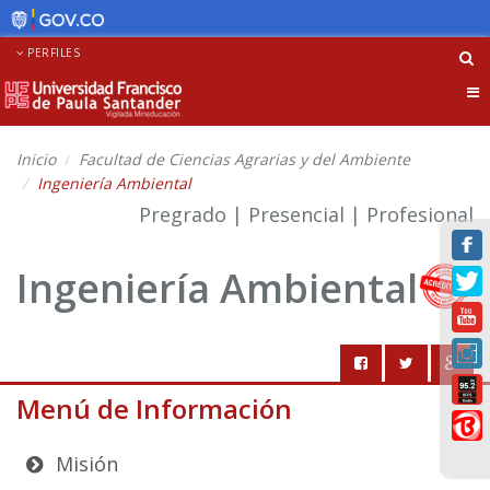
PERFILES
Tog
nav
Inicio
Facultad de Ciencias Agrarias y del Ambiente
Ingeniería Ambiental
Pregrado | Presencial | Profesional
Ingeniería Ambiental
Menú de Información
Misión