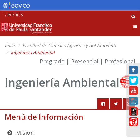
PERFILES
Tog
nav
Inicio
Facultad de Ciencias Agrarias y del Ambiente
Ingeniería Ambiental
Pregrado | Presencial | Profesional
Ingeniería Ambiental
Menú de Información
Misión