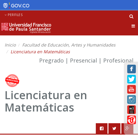
PERFILES
Tog
nav
Inicio
Facultad de Educación, Artes y Humanidades
Licenciatura en Matemáticas
Pregrado | Presencial | Profesional
Licenciatura en
Matemáticas