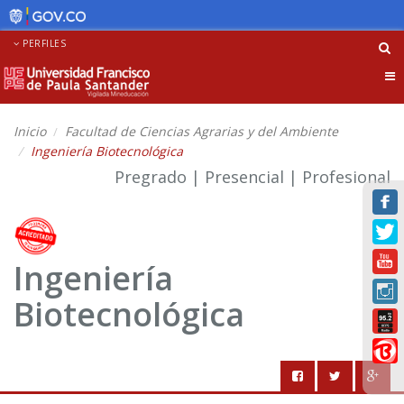
PERFILES
Tog
nav
Inicio
Facultad de Ciencias Agrarias y del Ambiente
Ingeniería Biotecnológica
Pregrado | Presencial | Profesional
Ingeniería
Biotecnológica