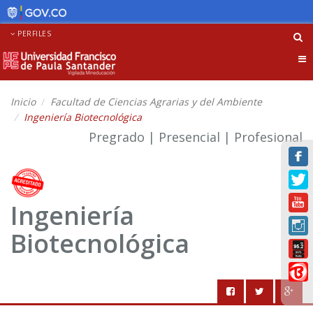
PERFILES
Tog
nav
Inicio
Facultad de Ciencias Agrarias y del Ambiente
Ingeniería Biotecnológica
Pregrado | Presencial | Profesional
Ingeniería
Biotecnológica