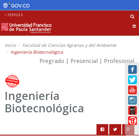
PERFILES
Tog
nav
Inicio
Facultad de Ciencias Agrarias y del Ambiente
Ingeniería Biotecnológica
Pregrado | Presencial | Profesional
Ingeniería
Biotecnológica