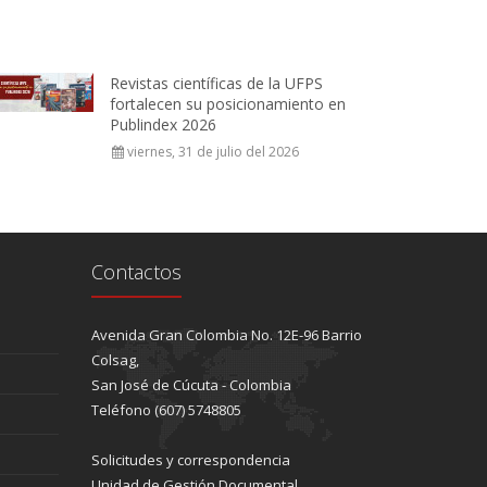
Revistas científicas de la UFPS
fortalecen su posicionamiento en
Publindex 2026
viernes, 31 de julio del 2026
Contactos
Avenida Gran Colombia No. 12E-96 Barrio
Colsag,
San José de Cúcuta - Colombia
Teléfono (607) 5748805
Solicitudes y correspondencia
Unidad de Gestión Documental