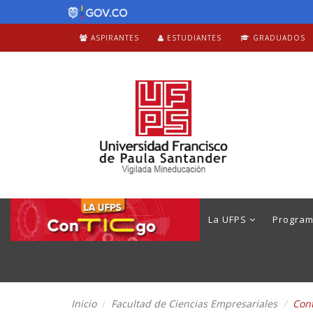
ASPIRANTES
ESTUDIANTES
GRADUADOS
La UFPS
Progra
Inicio
Facultad de Ciencias Empresariales
Cont