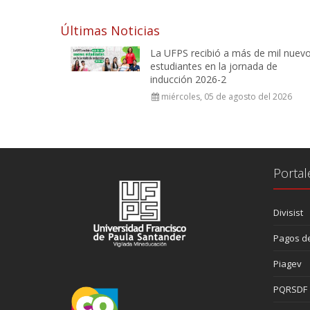
Últimas Noticias
La UFPS recibió a más de mil nuev
estudiantes en la jornada de
inducción 2026-2
miércoles, 05 de agosto del 2026
Portal
Divisist
Pagos de
Piagev
PQRSDF