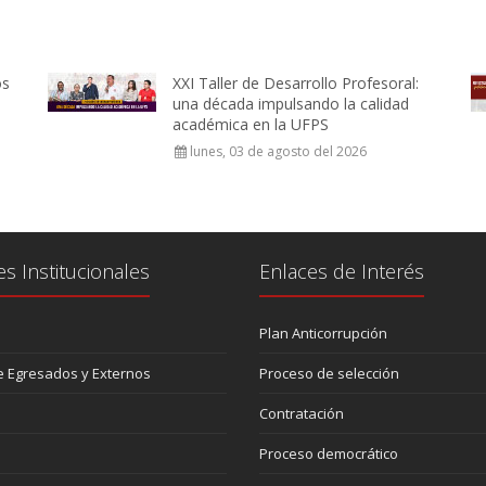
os
XXI Taller de Desarrollo Profesoral:
una década impulsando la calidad
académica en la UFPS
lunes, 03 de agosto del 2026
es Institucionales
Enlaces de Interés
Plan Anticorrupción
 Egresados y Externos
Proceso de selección
Contratación
Proceso democrático