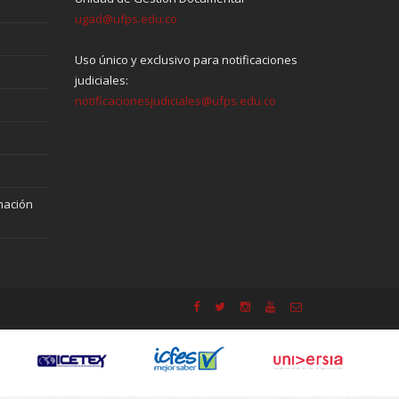
ugad@ufps.edu.co
Uso único y exclusivo para notificaciones
judiciales:
notificacionesjudiciales@ufps.edu.co
mación