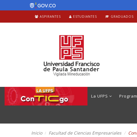
ASPIRANTES
ESTUDIANTES
GRADUADOS
La UFPS
Progra
Inicio
Facultad de Ciencias Empresariales
Cont