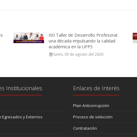
os
XXI Taller de Desarrollo Profesoral:
una década impulsando la calidad
académica en la UFPS
lunes, 03 de agosto del 2026
es Institucionales
Enlaces de Interés
Plan Anticorrupción
 Egresados y Externos
Proceso de selección
Contratación