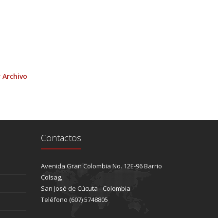
 Archivo
Contactos
Avenida Gran Colombia No. 12E-96 Barrio
Colsag,
San José de Cúcuta - Colombia
Teléfono (607) 5748805