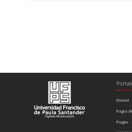
Portal
Divisist
Pagos de
Piagev