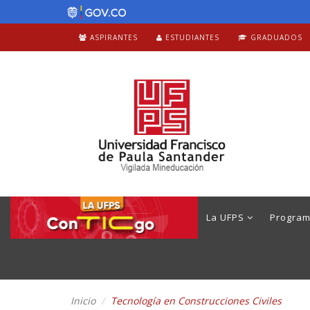
ASPIRANTES
ESTUDIANTES
GRADUADOS
La UFPS
Progra
Inicio
Tecnología en Construcciones Civiles