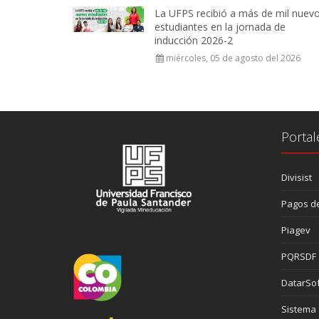
La UFPS recibió a más de mil nuev
estudiantes en la jornada de
inducción 2026-2
miércoles, 05 de agosto del 2026
Portal
Divisist
Pagos de
Piagev
PQRSDF
DatarSof
Sistema