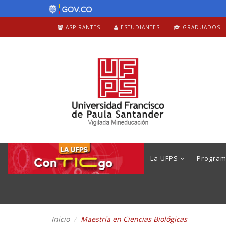
ASPIRANTES
ESTUDIANTES
GRADUADOS
La UFPS
Progra
Inicio
Maestría en Ciencias Biológicas