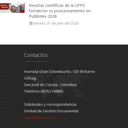
Revistas científicas de la UFPS
fortalecen su posicionamiento en
Publindex 2026
viernes, 31 de julio del 2026
Contactos
Avenida Gran Colombia No. 12E-96 Barrio
Colsag,
San José de Cúcuta - Colombia
Teléfono (607) 5748805
Solicitudes y correspondencia
Unidad de Gestión Documental
ugad@ufps.edu.co