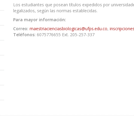
Los estudiantes que posean títulos expedidos por universidad
legalizados, según las normas establecidas.
Para mayor información:
Correo:
maestriacienciasbiologicas@ufps.edu.co
,
inscripcion
Teléfonos:
6075776655 Ext. 205-257-337