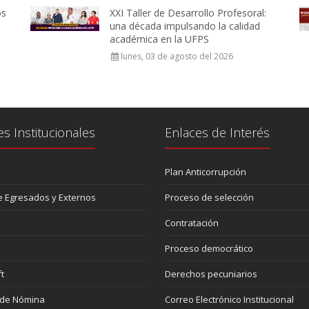
os
XXI Taller de Desarrollo Profesoral:
una década impulsando la calidad
académica en la UFPS
lunes, 03 de agosto del 2026
es Institucionales
Enlaces de Interés
Plan Anticorrupción
 Egresados y Externos
Proceso de selección
Contratación
Proceso democrático
t
Derechos pecuniarios
 de Nómina
Correo Electrónico Institucional