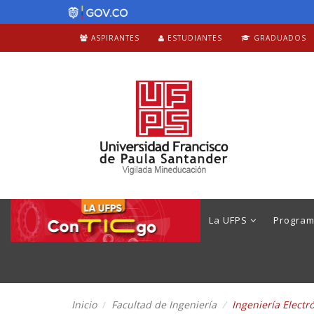
ASPIRANTES
ESTUDIANTES
GRADUADOS
La UFPS
Progra
Inicio
Facultad de Ingeniería
Ingeniería Electr