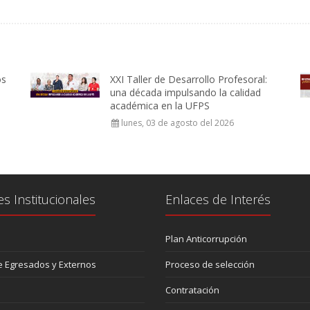
os
XXI Taller de Desarrollo Profesoral:
una década impulsando la calidad
académica en la UFPS
lunes, 03 de agosto del 2026
es Institucionales
Enlaces de Interés
Plan Anticorrupción
 Egresados y Externos
Proceso de selección
Contratación