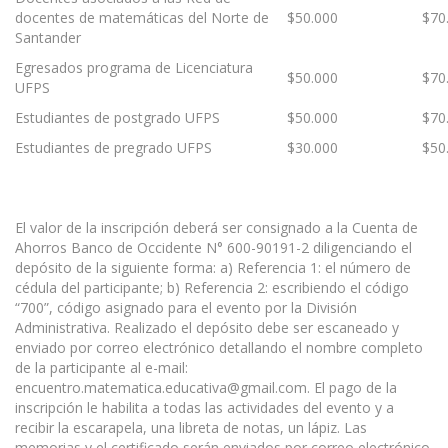
docentes de matemáticas del Norte de
$50.000
$70
Santander
Egresados programa de Licenciatura
$50.000
$70
UFPS
Estudiantes de postgrado UFPS
$50.000
$70
Estudiantes de pregrado UFPS
$30.000
$50
El valor de la inscripción deberá ser consignado a la Cuenta de
Ahorros Banco de Occidente N° 600-90191-2 diligenciando el
depósito de la siguiente forma: a) Referencia 1: el número de
cédula del participante; b) Referencia 2: escribiendo el código
“700”, código asignado para el evento por la División
Administrativa. Realizado el depósito debe ser escaneado y
enviado por correo electrónico detallando el nombre completo
de la participante al e-mail:
encuentro.matematica.educativa@gmail.com. El pago de la
inscripción le habilita a todas las actividades del evento y a
recibir la escarapela, una libreta de notas, un lápiz. Las
memorias y el certificado serán enviados por correo electrónico.