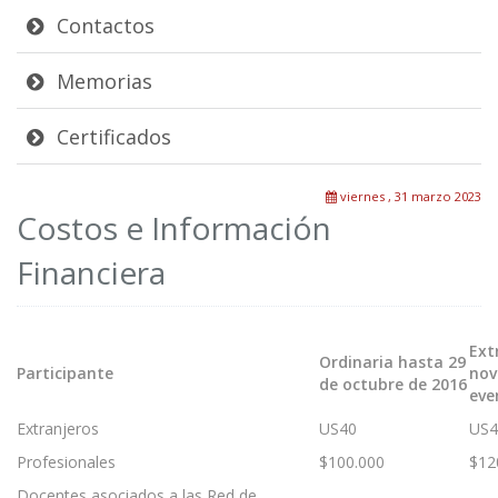
Contactos
Memorias
Certificados
viernes , 31 marzo 2023
Costos e Información
Financiera
Ext
Ordinaria hasta 29
Participante
nov
de octubre de 2016
eve
Extranjeros
US40
US4
Profesionales
$100.000
$12
Docentes asociados a las Red de