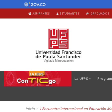
ASPIRANTES
ESTUDIANTES
GRADUADOS
La UFPS
Progra
Inicio
I Encuentro Internacional en Educación M