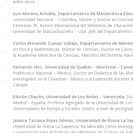
entre otros.
Luis Moreno Armella, Departamento de Matemática Educ
Universidad Nacional – Colombia, Master y Doctor en Ciencias
Cinvestav 3E, Asesor Internacional del Ministerio de Educación
Universidad de Massachussetts – USA. Jefe del Departamento
Carlos Armando Cuevas Vallejo, Departamento de Matemá
en Física y Matemáticas, Máster en Ciencias, Doctor en Cienc
la Academia Mexicana de Ciencias, Miembro del Sistema Naci
Fernando Hitt, Universidad de Quebec – Montreal – Cana
Politécnico Nacional – México, Doctor en Didáctica de las Ma
investigador en el Cinvestav - México y actualmente docente
Canadá.
Edixón Chacón, Universidad de Los Andes – Venezuela
. Do
Madrid – España, Profesor Agregado de la Universidad de Los
Universidades en Europa y Estados Unidos a nivel de postgra
Jessica Tatiana Rojas Gómez, Universidad de Roma La Sap
Universidad de Roma La Sapienza. Ha laborado como investigad
y Orientación para el Trabajo del Ministerio de Trabajo de Itali