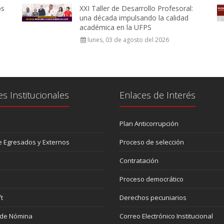
os
XXI Taller de Desarrollo Profesoral:
una década impulsando la calidad
académica en la UFPS
lunes, 03 de agosto del 2026
es Institucionales
Enlaces de Interés
Plan Anticorrupción
 Egresados y Externos
Proceso de selección
Contratación
Proceso democrático
t
Derechos pecuniarios
 de Nómina
Correo Electrónico Institucional