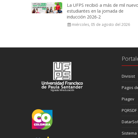
La UFPS recibió a más de mil nuev
estudiantes en la jornada de
inducción 2026-2
miércoles, 05 de agosto del 2026
Portal
Divisist
Pagos de
Piagev
PQRSDF
DatarSof
Sistema