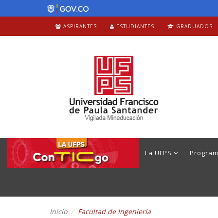
ASPIRANTES
ESTUDIANTES
GRADUADOS
La UFPS
Progra
Inicio
Facultad de Ingeniería