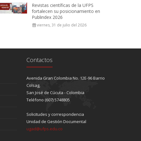
Revistas científicas de la UFPS
fortalecen su posicionamiento en
Publindex 2026
viernes, 31 de julio del 2026
Contactos
Avenida Gran Colombia No. 12E-96 Barrio
Colsag,
San José de Cúcuta - Colombia
Teléfono (607) 5748805
Solicitudes y correspondencia
Unidad de Gestión Documental
ugad@ufps.edu.co