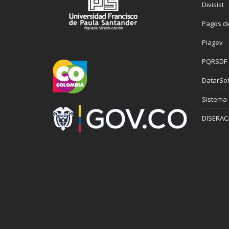
Divisist
Pagos de
Piagev
PQRSDF
DatarSof
Sistema
DISERAC