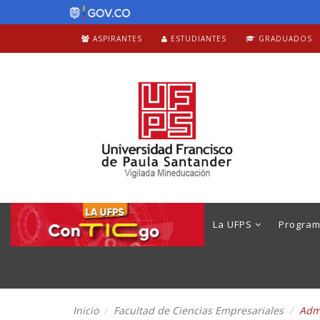
ASPIRANTES
ESTUDIANTES
GRADUADOS
La UFPS
Progra
Inicio
Facultad de Ciencias Empresariales
Adm