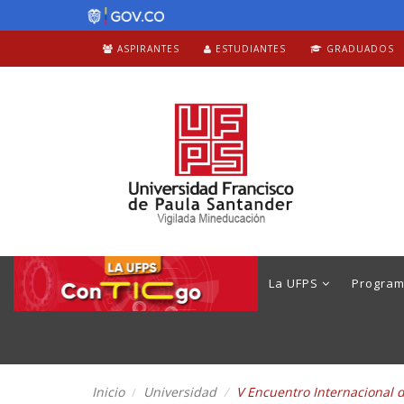
ASPIRANTES
ESTUDIANTES
GRADUADOS
La UFPS
Progra
Inicio
Universidad
V Encuentro Internacional 