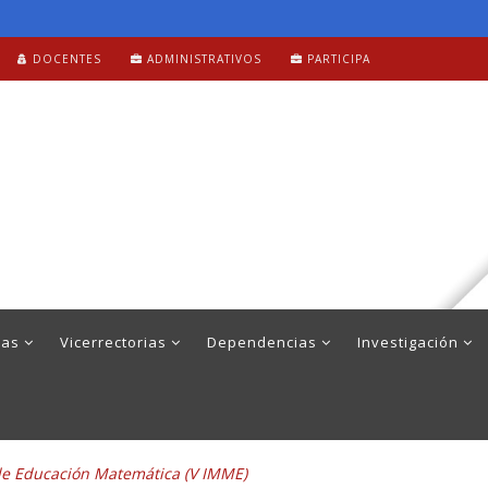
DOCENTES
ADMINISTRATIVOS
PARTICIPA
mas
Vicerrectorias
Dependencias
Investigación
de Educación Matemática (V IMME)