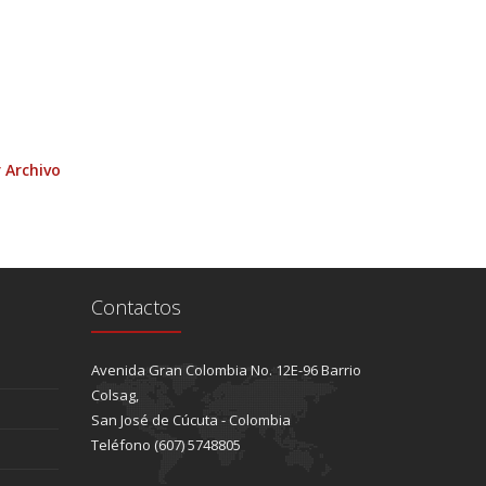
 Archivo
Contactos
Avenida Gran Colombia No. 12E-96 Barrio
Colsag,
San José de Cúcuta - Colombia
Teléfono (607) 5748805