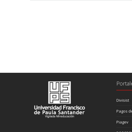
Portal
Divisist
Pagos de
Piagev