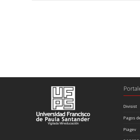
Portal
Divisist
Pagos de
Piagev