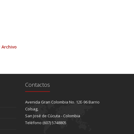
 Archivo
Contactos
Avenida Gran Colombia No. 12E-96 Barrio
Colsag,
San José de Cúcuta - Colombia
Teléfono (607) 5748805