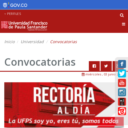
PERFILES
Tog
nav
Inicio
Universidad
Convocatorias
Convocatorias
miércoles , 03 junio 2026