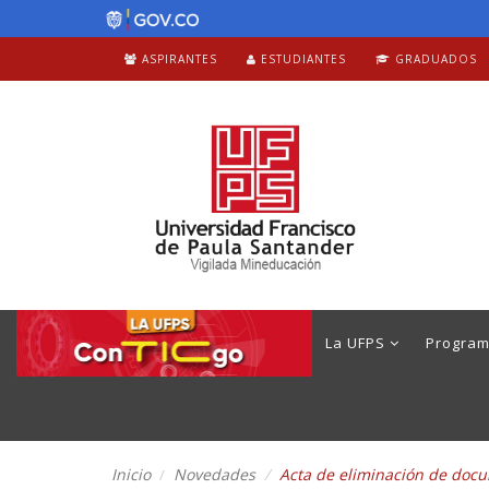
ASPIRANTES
ESTUDIANTES
GRADUADOS
La UFPS
Progra
Inicio
Novedades
Acta de eliminación de docum