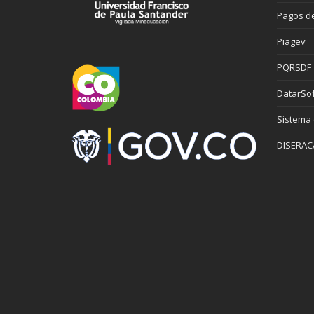
Pagos de
Piagev
PQRSDF
DatarSof
Sistema
DISERAC