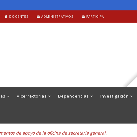
DOCENTES
ADMINISTRATIVOS
PARTICIPA
mas
Vicerrectorias
Dependencias
Investigación
entos de apoyo de la oficina de secretaria general.